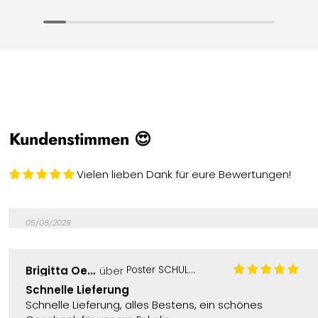
06/08/2026
Anonym
engel + banditen
Wunderschönes Produkt
Schnelle Lieferung, wunderschönes und qualitativ
hochwertiges Produkt. Vielen Dank!
Kundenstimmen 😍
Vielen lieben Dank für eure Bewertungen!
05/08/2026
Brigitta Oehler
Poster SCHUL-Botschaft für dich
Schnelle Lieferung
Schnelle Lieferung, alles Bestens, ein schönes
Geschenk für unsere Enkelin