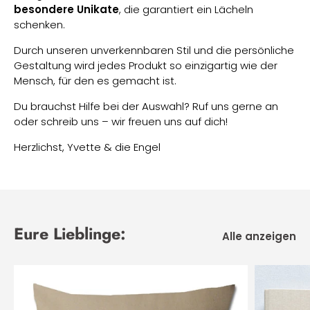
besondere Unikate
, die garantiert ein Lächeln
schenken.
Durch unseren unverkennbaren Stil und die persönliche
Gestaltung wird jedes Produkt so einzigartig wie der
Mensch, für den es gemacht ist.
Du brauchst Hilfe bei der Auswahl? Ruf uns gerne an
oder schreib uns – wir freuen uns auf dich!
Herzlichst, Yvette & die Engel
Anonym
SCHUTZENGEL-Armband mit Namen
Sehr hübsches kinderarmband
Sehr hübsches kinderarmband.,freue mich es meiner
Enkeltochter zu schenken.
Eure Lieblinge:
Alle anzeigen
06/08/2026