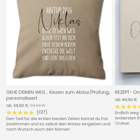
Anonym
personalisierte GRILL-Schürze
Qualität und Ausführung nach meinen Wünschen:
Qualität und Ausführung nach meinen Wünschen: sehr
gut! Sehr kurze Lieferzeit!
06/08/2026
GEHE DEINEN WEG... Kissen zum Abitur/Prüfung,
REZEPT- O
Anonym
Bettwäsche mit Namen THE ONE & ONLY für Kinder & Erwachsene
personalisiert
ab
44,90 €
Genau so wie ich es mir vorgestellt
ab
34,90 €
39,90 €
Genau so wie ich es mir vorgestellt habe
(137)
Endlich weg
leckersten R
Den Text für die ersten beiden Zeilen kannst du frei
Ordner.
bestimmen und so selbst den Anlass eingeben und
nach Wunsch auch den Namen.