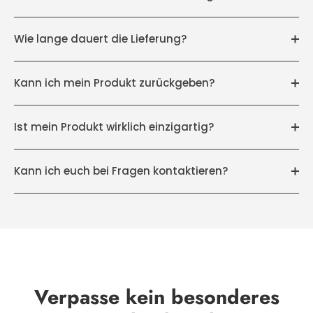
Anonym
REZEPT- Ordner mit Namen
Sehr schnell
Wie lange dauert die Lieferung?
Sehr schnell und wie angeboten
Kann ich mein Produkt zurückgeben?
Ist mein Produkt wirklich einzigartig?
31/07/2026
Kann ich euch bei Fragen kontaktieren?
Grit Nestler
Mutmach-Set KÄMPFERIN T-Shirt
Gerne wieder
Gerne wieder, das T Shirt war so wie beschrieben, die
Lieferung super schnell und die Verpackung sehr
liebevoll.
Ich bin super zufrieden. 👍👍👍
Verpasse kein besonderes
31/07/2026