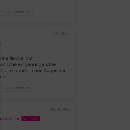
 Etsy geschrieben
16/01/2023
ra
 sehr flexibel auf
ünsche eingegangen. Die
hatte Tränen in den Augen vor
nke!
 Etsy geschrieben
31/08/2022
ia Adami