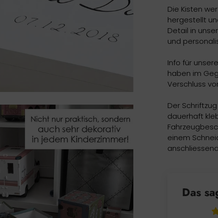
Die Kisten wer
hergestellt un
Detail in unse
und personalis
Info für unse
haben im Gege
Verschluss vo
Der Schriftzu
dauerhaft kleb
Fahrzeugbesch
einem Schneid
anschliessend
Das sa