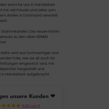
den extra für uns in Handarbeit
d mit viel Freude und Liebe zum
rem Atelier in Dortmund veredelt
iert.
re Stammkunden: Die neuen Kisten
nsatz zu den alten KEINEN
rne!
g dafür wird aus hochwertiger und
ender Folie, wie sie zB auch für
riftungen eingesetzt wird, mit
eplotter hergestellt und
 in Handarbeit aufgebracht.
gen unsere Kunden ❤
5.00 von 5