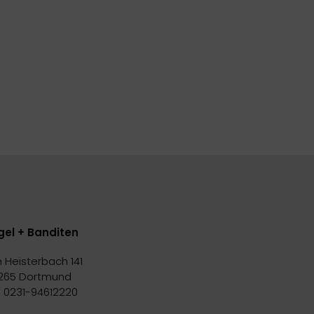
gel + Banditen
 Heisterbach 141
265 Dortmund
l. 0231-94612220