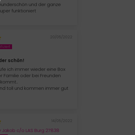
 wunderschön und der ganze
uper funktioniert
20/05/2022
der schön!
aufe ich immer wieder eine Box
r Familie oder bei Freunden
kommt..
ind toll und kommen immer gut
14/05/2022
ry Jakob c/o LAS Burg 27838