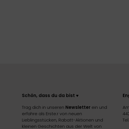
Schön, dass du da bist ♥️
En
Trag dich in unseren
Newsletter
ein und
Am
erfahre als Erste:r von neuen
44
Lieblingsstücken, Rabatt-Aktionen und
Te
kleinen Geschichten aus der Welt von