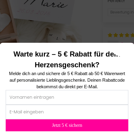
Perfekt!!
Bewertung in
Sand
Warte kurz – 5 € Rabatt für dein
Einfach toll,
Herzensgeschenk?
Änderungsw
Beschenkte 
Melde dich an und sichere dir
5 € Rabatt ab 50 € Warenwert
Rührung. Da
auf personalisierte Lieblingsgeschenke. Deinen Rabattcode
bekommst du direkt per E-Mail.
Bewertung in
Claud
Jetzt 5 € sichern