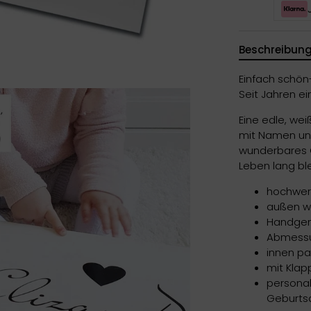
Beschreibun
Einfach schön-
Seit Jahren ei
Eine edle, weiß
mit Namen un
wunderbares 
Leben lang ble
hochwert
außen we
Handge
Abmessun
innen pa
mit Klap
personal
Geburts