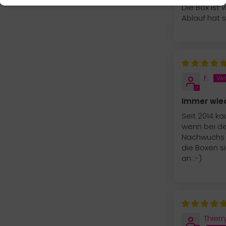
Die Box ist
Ablauf hat s
F.
Immer wie
Seit 2014 k
wenn bei de
Nachwuchs 
die Boxen s
an :-)
Thier