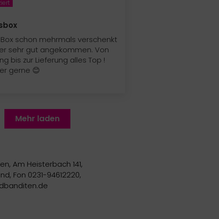
sbox
 Box schon mehrmals verschenkt
mer sehr gut angekommen. Von
ng bis zur Lieferung alles Top !
er gerne 😊
Mehr laden
en, Am Heisterbach 141,
d, Fon 0231-94612220,
dbanditen.de