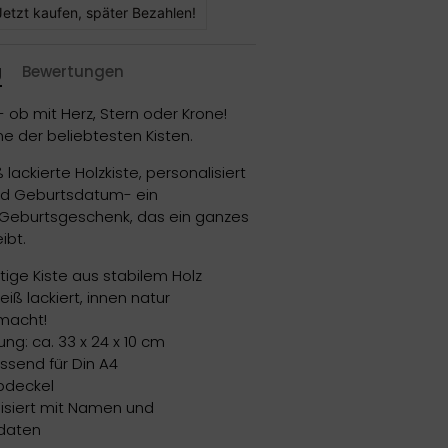
Jetzt kaufen, später Bezahlen!
g
Bewertungen
 ob mit Herz, Stern oder Krone!
ne der beliebtesten Kisten.
 lackierte Holzkiste, personalisiert
d Geburtsdatum- ein
Geburtsgeschenk, das ein ganzes
ibt.
ige Kiste aus stabilem Holz
iß lackiert, innen natur
macht!
g: ca. 33 x 24 x 10 cm
ssend für Din A4
pdeckel
isiert mit Namen und
daten