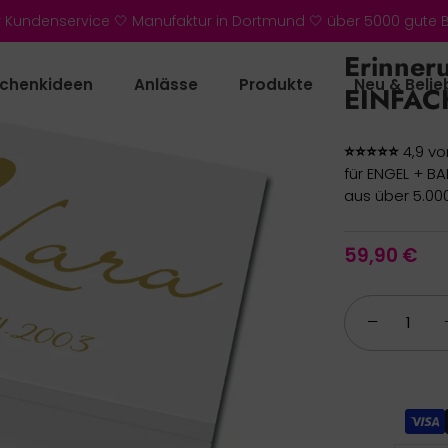
r Kundenservice 🤍 Manufaktur in Dortmund 🤍 über 5000 gute
Erinner
chenkideen
Anlässe
Produkte
Neu & Belie
EINFAC
⭐⭐⭐⭐⭐
4,9 vo
für ENGEL + B
aus über 5.00
59,90 €
−