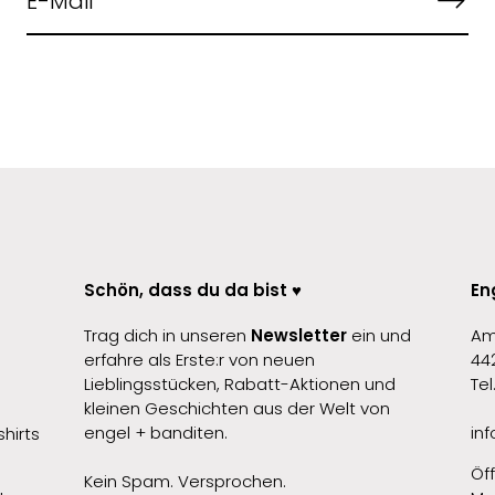
Schön, dass du da bist ♥️
En
Trag dich in unseren
Newsletter
ein und
Am
erfahre als Erste:r von neuen
44
Lieblingsstücken, Rabatt-Aktionen und
Te
kleinen Geschichten aus der Welt von
engel + banditen.
in
hirts
Öf
Kein Spam. Versprochen.