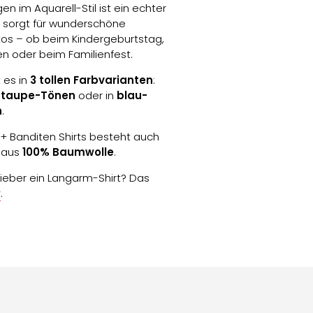
n im Aquarell-Stil ist ein echter
 sorgt für wunderschöne
tos – ob beim Kindergeburtstag,
en oder beim Familienfest.
 es in
3 tollen Farbvarianten
:
-taupe-Tönen
oder in
blau-
n
.
 + Banditen Shirts besteht auch
 aus
100% Baumwolle
.
ieber ein Langarm-Shirt? Das
r
.