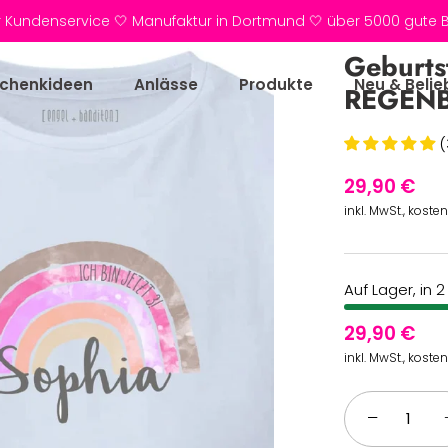
r Kundenservice 🤍 Manufaktur in Dortmund 🤍 über 5000 gute
Geburtst
chenkideen
Anlässe
Produkte
Neu & Belie
REGENB
(
29,90 €
inkl. MwSt., koste
Auf Lager, in 
29,90 €
inkl. MwSt., koste
−