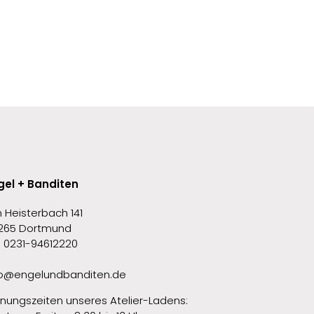
gel + Banditen
 Heisterbach 141
265 Dortmund
l. 0231-94612220
fo@engelundbanditen.de
fnungszeiten unseres Atelier-Ladens: