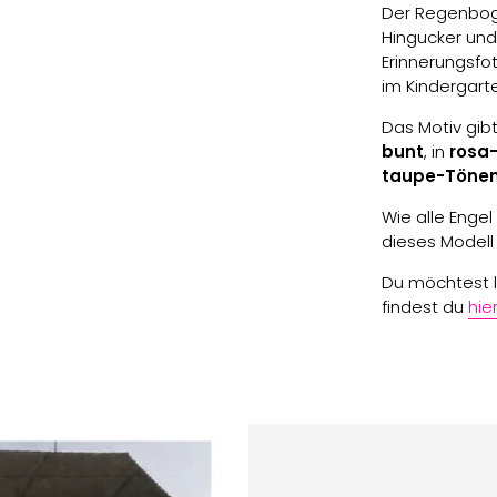
Der Regenboge
Hingucker und
Erinnerungsfo
im Kindergart
Das Motiv gibt
bunt
, in
rosa
taupe-Töne
Wie alle Engel
dieses Modell
Du möchtest l
findest du
hie