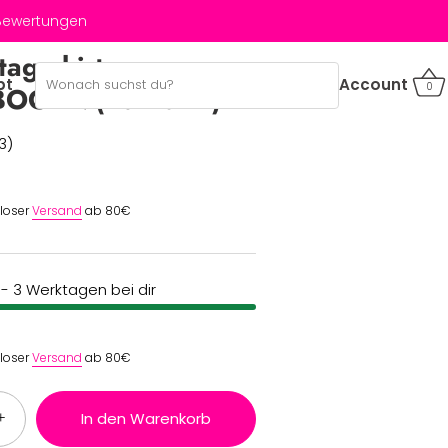
 Bewertungen
agsshirt
bt
Account
0
OGEN (Kurzarm)
3)
nloser
Versand
ab 80€
2 - 3 Werktagen bei dir
nloser
Versand
ab 80€
+
In den Warenkorb