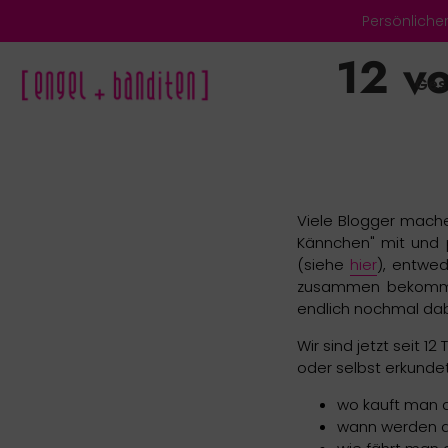
Direkt
Persönliche
zum
Inhalt
12 vo
Ges
Viele Blogger mache
Kännchen" mit und 
(siehe
hier
), entwed
zusammen bekommen.
endlich nochmal dab
Wir sind jetzt seit 
oder selbst erkundet
wo kauft man 
wann werden di