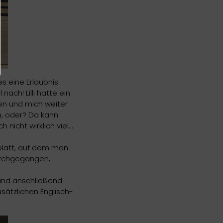
s eine Erlaubnis.
ch! Lilli hatte ein
en und mich weiter
nn, oder? Da kann
icht wirklich viel...
sblatt, auf dem man
durchgegangen,
 und anschließend
usätzlichen Englisch-