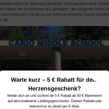
 Mädels nicht mit dem Bus gefahren. Da Lara aber eine Stunde
s haben die Amerikaner gut geregelt- die Jüngeren früher u
 Biorhythmus!), werde ich sie wohl demnächst damit schicken
e ab!
Warte kurz – 5 € Rabatt für dein
Herzensgeschenk?
Melde dich an und sichere dir
5 € Rabatt ab 50 € Warenwert
auf personalisierte Lieblingsgeschenke. Deinen Rabattcode
bekommst du direkt per E-Mail.