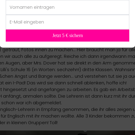
Jetzt 5 € sichern
 getraut, Fotos innen zu machen... Hier braucht man ja für alle
ir auch alle zu aufgeregt. Reiche ich dann irgendwann mal na
en Augen, aber Mrs. Dover hat sie direkt in den Arm genomm
 Lilli's Schule 16 (in Worten: sechzehn!) dritte Klassen. Wahnsi
chen Angst und Bange werden... und verstehen tut sie ja auch n
t ein I-Pad! Das wird sie dann schnell ablenken, hoffe ich!
kt hingesetzt und angefangen zu arbeiten. Es gab ein Arbeit
H anfängt, anmalen sollte. Die Lehrerin ist dann kurz mit ihr 
 schon war ich abgemeldet.
Englisch-Lehrerin in Empfang genommen, die ihr alles zeigen
 für Englisch mit ihr machen wollte. Alle 3 Kinder bekommen z
er in kleinen Gruppen! Toll!