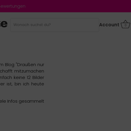
 Bewertungen
ve aus
bt
Account
0
em Blog "Draußen nur
schafft mitzumachen
fach keine 12 Bilder
 ist, bin ich heute
viele Infos gesammelt