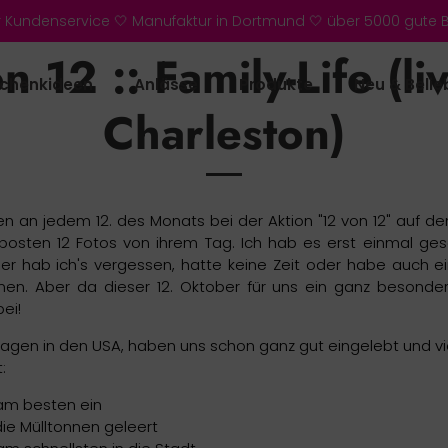
r Kundenservice 🤍 Manufaktur in Dortmund 🤍 über 5000 gute
n 12 :: Family-Life (li
chenkideen
Anlässe
Produkte
Neu & Belie
Charleston)
n an jedem 12. des Monats bei der Aktion "12 von 12" auf d
posten 12 Fotos von ihrem Tag. Ich hab es erst einmal ge
er hab ich's vergessen, hatte keine Zeit oder habe auch ein
 Aber da dieser 12. Oktober für uns ein ganz besonderer
ei!
12 Tagen in den USA, haben uns schon ganz gut eingelebt und 
:
am besten ein
e Mülltonnen geleert