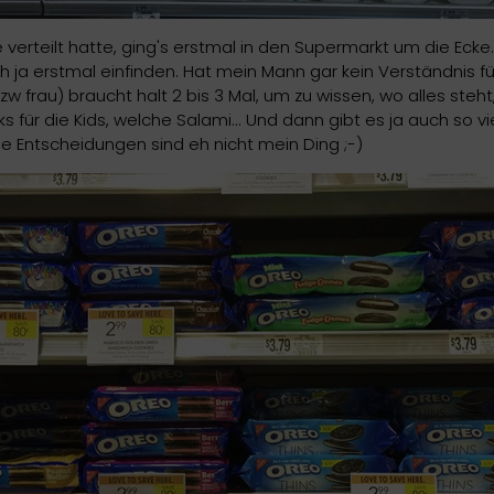
 verteilt hatte, ging's erstmal in den Supermarkt um die Ecke
 ja erstmal einfinden. Hat mein Mann gar kein Verständnis fü
w frau) braucht halt 2 bis 3 Mal, um zu wissen, wo alles steh
 für die Kids, welche Salami... Und dann gibt es ja auch so vi
e Entscheidungen sind eh nicht mein Ding ;-)