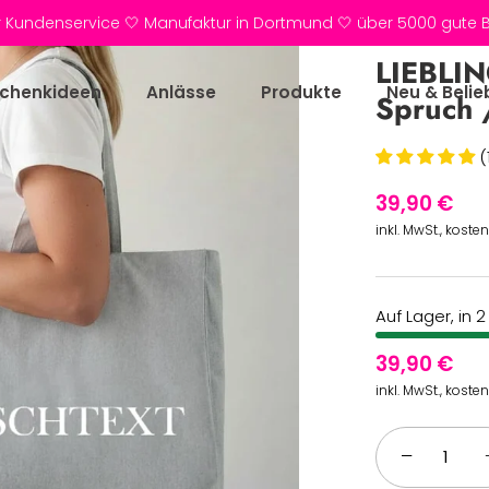
r Kundenservice 🤍 Manufaktur in Dortmund 🤍 über 5000 gute
LIEBLIN
chenkideen
Anlässe
Produkte
Neu & Belie
Spruch 
(
39,90 €
inkl. MwSt., koste
Auf Lager, in 
39,90 €
inkl. MwSt., koste
−