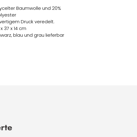
ycelter Baumwolle und 20%
lyester
ertigem Druck veredelt.
x 37 x 14 cm
chwarz, blau und grau lieferbar
erte