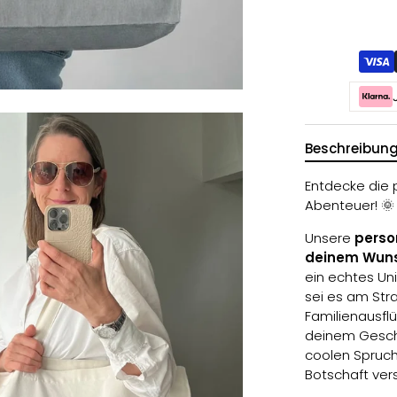
Beschreibun
Entdecke die 
Abenteuer! 🌞
Unsere
perso
deinem Wun
ein echtes Uni
sei es am Str
Familienausfl
deinem Gesch
coolen Spruch
Botschaft ver