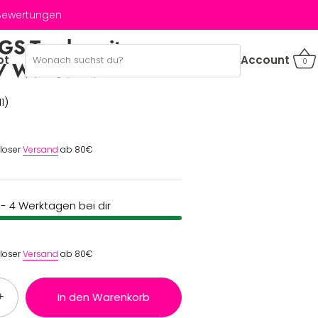
 Bewertungen
GS-Tasche mit
bt
Account
0
/ Wunschtext
11)
nloser
Versand
ab 80€
2 - 4 Werktagen bei dir
nloser
Versand
ab 80€
+
In den Warenkorb