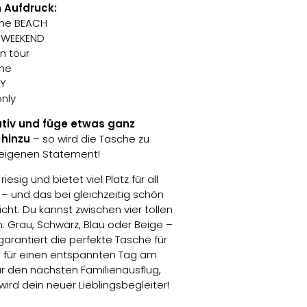
n Aufdruck:
the BEACH
he WEEKEND
on tour
che
LY
only
ativ und füge etwas ganz
 hinzu
– so wird die Tasche zu
eigenen Statement!
riesig und bietet viel Platz für all
– und das bei gleichzeitig schön
ht. Du kannst zwischen vier tollen
: Grau, Schwarz, Blau oder Beige –
garantiert die perfekte Tasche für
Ob für einen entspannten Tag am
ür den nächsten Familienausflug,
ird dein neuer Lieblingsbegleiter!