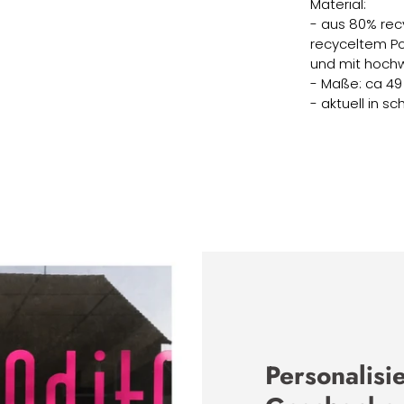
Material:
- aus 80% rec
recyceltem Po
und mit hochw
- Maße: ca 49 
- aktuell in s
Personalisi