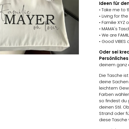
Ideen für de
• Take me to 
• Living for t
• Familie XYZ 
• MAMA's Tas
• We are FAMI
• Good VIBES 
Oder sei kre
Persönliches
deinem ganz 
Die Tasche ist 
deine Sachen 
leichtem Gewic
Farben wählen
so findest du 
deinen Stil. 
Strand oder f
diese Tasche w