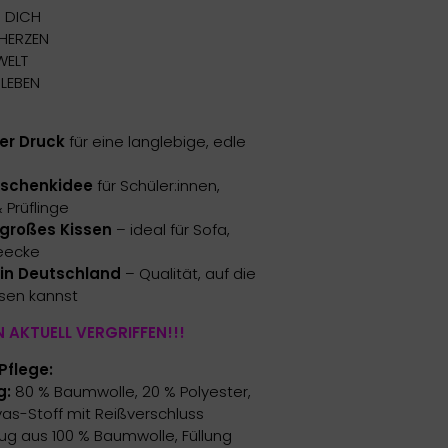
N DICH
 HERZEN
WELT
 LEBEN
er Druck
für eine langlebige, edle
eschenkidee
für Schüler:innen,
 Prüflinge
 großes Kissen
– ideal für Sofa,
eecke
t in Deutschland
– Qualität, auf die
ssen kannst
 AKTUELL VERGRIFFEN!!!
Pflege:
g:
80 % Baumwolle, 20 % Polyester,
as-Stoff mit Reißverschluss
g aus 100 % Baumwolle, Füllung