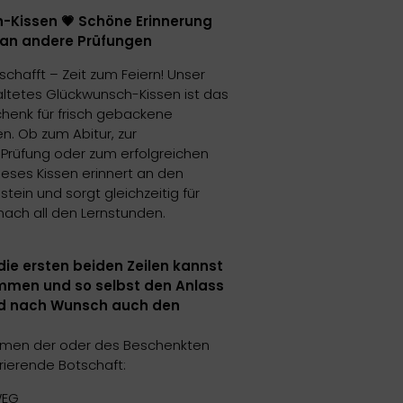
-Kissen 💗 Schöne Erinnerung
 an andere Prüfungen
chafft – Zeit zum Feiern! Unser
taltetes Glückwunsch-Kissen ist das
henk für frisch gebackene
n. Ob zum Abitur, zur
rüfung oder zum erfolgreichen
ieses Kissen erinnert an den
tein und sorgt gleichzeitig für
ach all den Lernstunden.
die ersten beiden Zeilen kannst
immen und so selbst den Anlass
d nach Wunsch auch den
men der oder des Beschenkten
irierende Botschaft:
WEG