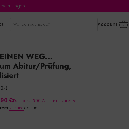
 Bewertungen
bt
Account
0
EINEN WEG...
zum Abitur/Prüfung,
isiert
137)
,90 €
Du sparst 5,00 €
– nur für kurze Zeit!
nloser
Versand
ab 80€