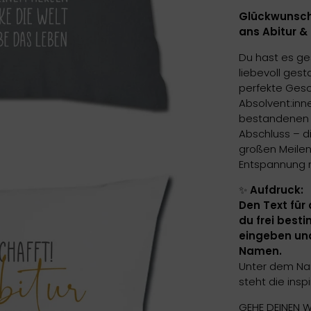
Glückwunsch
ans Abitur &
Du hast es ges
liebevoll ges
perfekte Gesc
Absolvent:inne
bestandenen P
Abschluss – d
großen Meilens
Entspannung n
✨
Aufdruck:
Den Text für 
du frei best
eingeben un
Namen.
Unter dem Na
steht die insp
GEHE DEINEN 