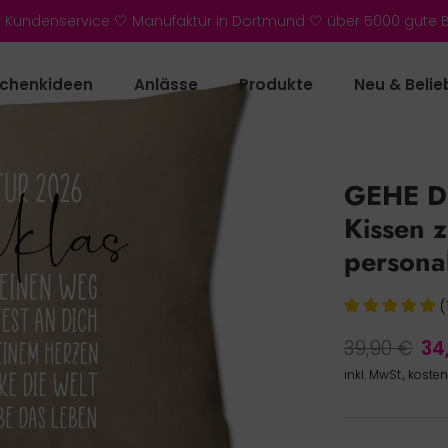
r Kundenservice 🤍 Manufaktur in Dortmund 🤍 über 5000 gute
chenkideen
Anlässe
Produkte
Neu & Belie
GEHE D
Kissen 
personal
(
39,90 €
34
inkl. MwSt., koste