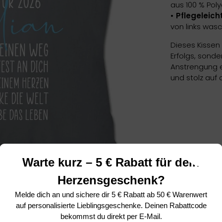
aus 100 % Poly
• Pflegeleicht
von links was
Dieses Kissen 
Erfolgs, sonde
Anstrengung e
und stolz auf 
Warte kurz – 5 € Rabatt für dein
Herzensgeschenk?
Melde dich an und sichere dir
5 € Rabatt ab 50 € Warenwert
auf personalisierte Lieblingsgeschenke. Deinen Rabattcode
bekommst du direkt per E-Mail.