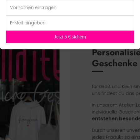
Jetzt 5 € sichern
Personalisi
Geschenke
für Groß und Klein si
uns findest du das p
In unserem Atelier-
individuelle Geschen
entstehen besonde
Durch unseren unverk
jedes Produkt so ein