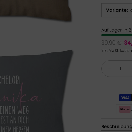
Variante
Auf Lager, in 
39,90 €
34
inkl. MwSt., koste
−
Beschreibun