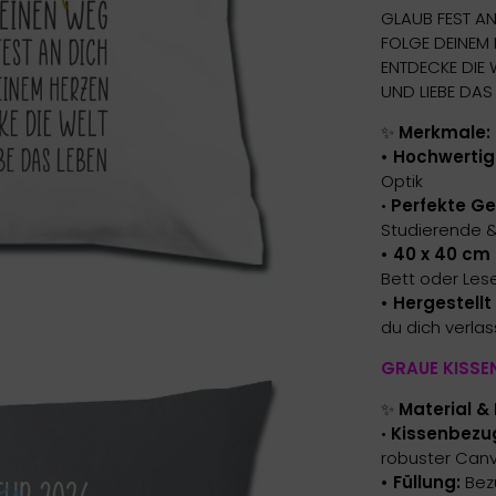
GLAUB FEST A
FOLGE DEINEM
ENTDECKE DIE 
UND LIEBE DAS
✨
Merkmale:
• Hochwertig
Optik
•
Perfekte G
Studierende &
• 40 x 40 cm
Bett oder Les
• Hergestell
du dich verla
GRAUE KISSEN
✨
Material & 
•
Kissenbezu
robuster Canv
• Füllung:
Bezu