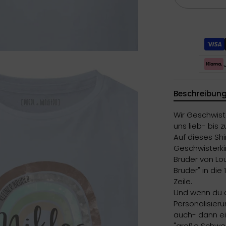
Beschreibun
Wir Geschwis
uns lieb- bis
Auf dieses Sh
Geschwisterki
Bruder von Lou
Bruder" in die 
Zeile.
Und wenn du d
Personalisier
auch- dann ei
"große Schwes