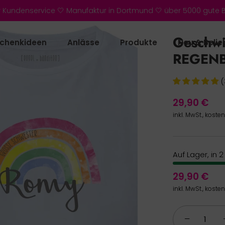
r Kundenservice 🤍 Manufaktur in Dortmund 🤍 über 5000 gute
Geschwis
chenkideen
Anlässe
Produkte
Neu & Belie
REGENB
(
29,90 €
inkl. MwSt., koste
Auf Lager, in 
29,90 €
inkl. MwSt., koste
−