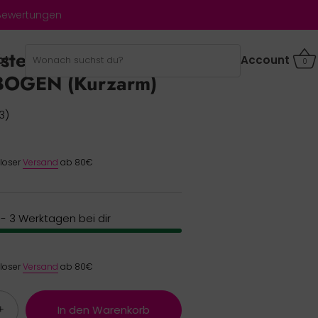
 Bewertungen
ter-Shirt
bt
Account
0
OGEN (Kurzarm)
3)
nloser
Versand
ab 80€
2 - 3 Werktagen bei dir
nloser
Versand
ab 80€
+
In den Warenkorb