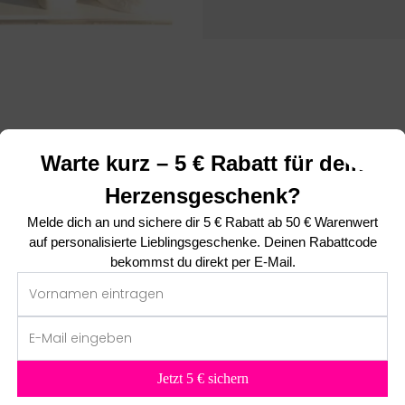
Warte kurz – 5 € Rabatt für dein
Das sagen unsere Kunden ❤
Herzensgeschenk?
5.00 von 5
Melde dich an und sichere dir
5 € Rabatt ab 50 € Warenwert
basierend auf 3 Bewertungen
auf personalisierte Lieblingsgeschenke. Deinen Rabattcode
bekommst du direkt per E-Mail.
3
0
0
0
0
Jetzt 5 € sichern