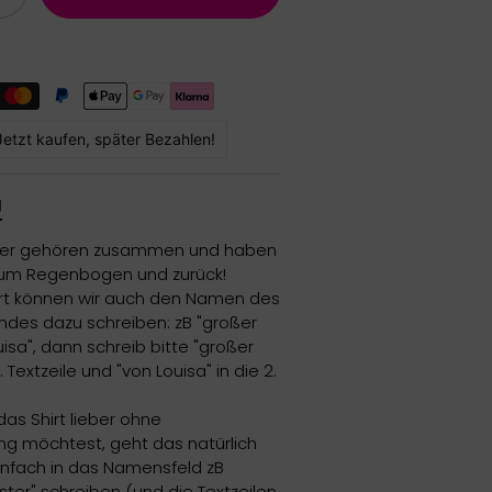
Jetzt kaufen, später Bezahlen!
g
ter gehören zusammen und haben
 zum Regenbogen und zurück!
irt können wir auch den Namen des
ndes dazu schreiben: zB "großer
isa", dann schreib bitte "großer
1. Textzeile und "von Louisa" in die 2.
as Shirt lieber ohne
ung möchtest, geht das natürlich
nfach in das Namensfeld zB
ter" schreiben (und die Textzeilen