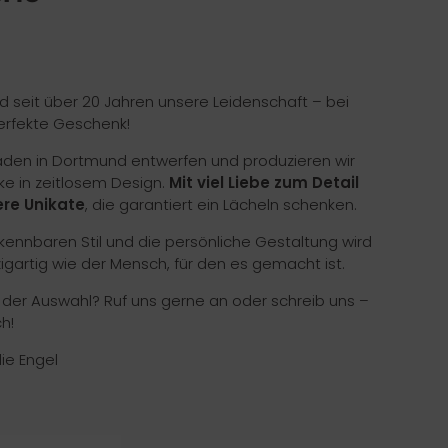
nd seit über 20 Jahren unsere Leidenschaft – bei
erfekte Geschenk!
Laden in Dortmund entwerfen und produzieren wir
ke in zeitlosem Design.
Mit viel Liebe zum Detail
re Unikate
, die garantiert ein Lächeln schenken.
ennbaren Stil und die persönliche Gestaltung wird
zigartig wie der Mensch, für den es gemacht ist.
i der Auswahl? Ruf uns gerne an oder schreib uns –
h!
die Engel