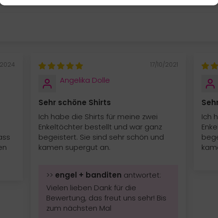
/2024
17/10/2021
Angelika Dolle
Sehr schöne Shirts
Sehr
Ich habe die Shirts für meine zwei
Ich 
Enkeltöchter bestellt und war ganz
Enke
ass
begeistert. Sie sind sehr schön und
bege
en
kamen supergut an.
kame
>>
engel + banditen
antwortet:
Vielen lieben Dank für die
Bewertung, das freut uns sehr! Bis
zum nächsten Mal