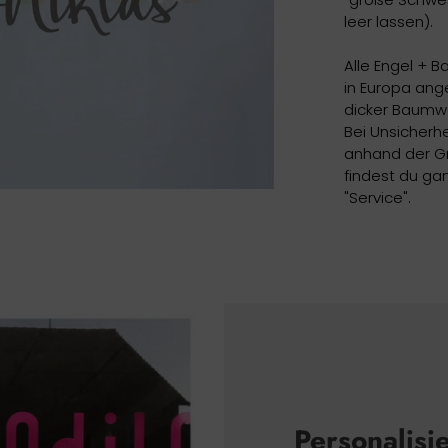
leer lassen).
Alle Engel + B
in Europa ange
dicker Baumwo
Bei Unsicherh
anhand der Gr
findest du gan
"Service".
Personalisi