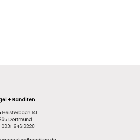
gel + Banditen
 Heisterbach 141
265 Dortmund
l. 0231-94612220
fo@engelundbanditen.de