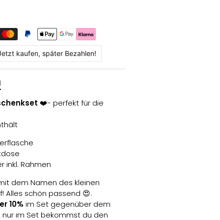
Jetzt kaufen, später Bezahlen!
g
eschenkset
❤️- perfekt für die
thält
lierflasche
tdose
er inkl. Rahmen
 mit dem Namen des kleinen
f! Alles schön passend 😍.
er 10%
im Set gegenüber dem
nd nur im Set bekommst du den