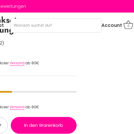
 Bewertungen
kset zur
bt
Account
0
lung
2)
nloser
Versand
ab 80€
nloser
Versand
ab 80€
+
In den Warenkorb