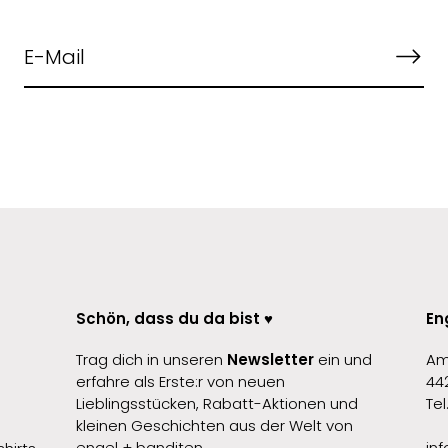
Schön, dass du da bist ♥️
En
Trag dich in unseren
Newsletter
ein und
Am
erfahre als Erste:r von neuen
44
Lieblingsstücken, Rabatt-Aktionen und
Te
kleinen Geschichten aus der Welt von
engel + banditen.
in