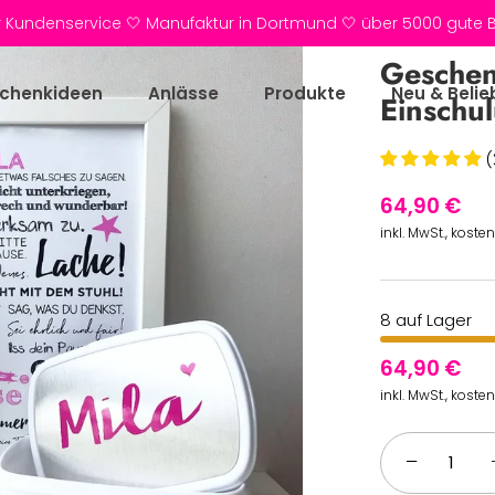
r Kundenservice 🤍 Manufaktur in Dortmund 🤍 über 5000 gute
Geschen
chenkideen
Anlässe
Produkte
Neu & Belie
Einschu
(
64,90 €
inkl. MwSt., koste
8 auf Lager
64,90 €
inkl. MwSt., koste
−