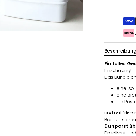
Beschreibun
Ein tolles G
Einschulung!
Das Bundle en
eine Iso
eine Bro
ein Post
und natürlich
Besitzers drau
Du sparst üb
Einzelkauf, u