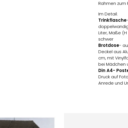
Rahmen zum P
Im Detail:
Trinkflasche
doppelwandige
Liter, Maße (H 
schwer
Brotdose
-
au
Deckel aus Alu
cm, mit Vinylf
bei Mädchen u
Din A4- Post
Druck auf Fot
Anrede und Unt