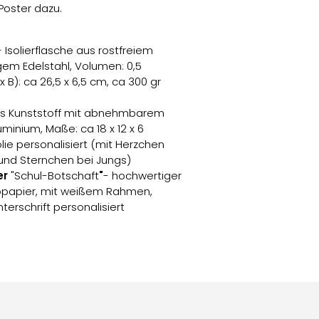
oster dazu.
- Isolierflasche aus rostfreiem
m Edelstahl, Volumen: 0,5
x B): ca 26,5 x 6,5 cm, ca 300 gr
s Kunststoff mit abnehmbarem
minium, Maße: ca 18 x 12 x 6
olie personalisiert (mit Herzchen
nd Sternchen bei Jungs)
er
"Schul-Botschaft
"
- hochwertiger
opapier, mit weißem Rahmen,
erschrift personalisiert