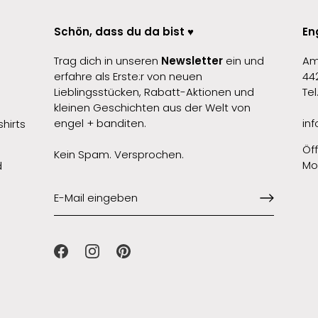
Schön, dass du da bist ♥️
En
Trag dich in unseren
Newsletter
ein und
Am
erfahre als Erste:r von neuen
44
Lieblingsstücken, Rabatt-Aktionen und
Te
kleinen Geschichten aus der Welt von
engel + banditen.
in
hirts
Öf
Kein Spam. Versprochen.
Mon
d