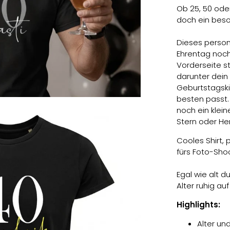
Ob 25, 50 ode
doch ein beso
Dieses person
Ehrentag noch 
Vorderseite s
darunter dei
Geburtstagski
besten passt.
noch ein klei
Stern oder Her
Cooles Shirt, 
fürs Foto-Sho
Egal wie alt du
Alter ruhig auf
Highlights:
Alter un