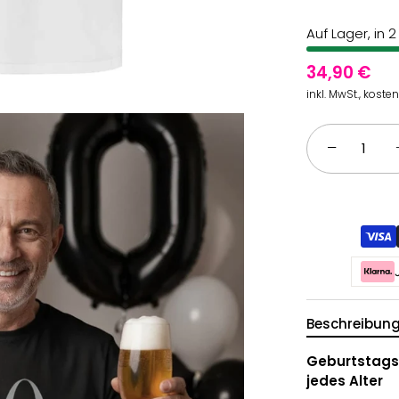
Auf Lager, in 
34,90 €
inkl. MwSt., koste
−
Beschreibun
Geburtstagss
jedes Alter