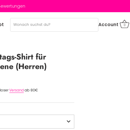
 Bewertungen
bt
Account
0
ags-Shirt für
ene (Herren)
nloser
Versand
ab 80€