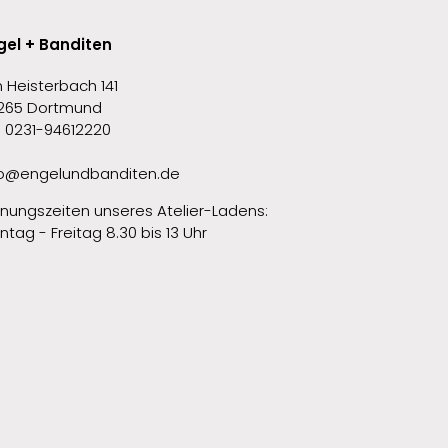
gel + Banditen
 Heisterbach 141
265 Dortmund
l. 0231-94612220
fo@engelundbanditen.de
fnungszeiten unseres Atelier-Ladens:
tag - Freitag 8.30 bis 13 Uhr