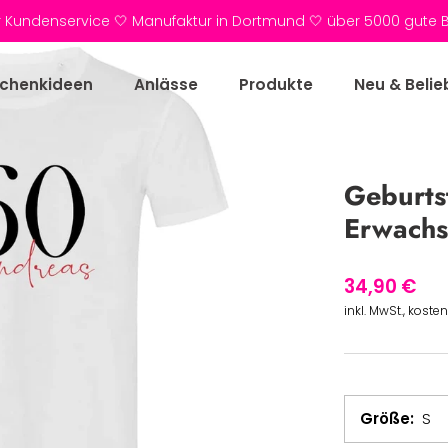
r Kundenservice 🤍 Manufaktur in Dortmund 🤍 über 5000 gute
chenkideen
Anlässe
Produkte
Neu & Belie
Geburtst
Erwachs
34,90 €
inkl. MwSt., koste
Größe
S