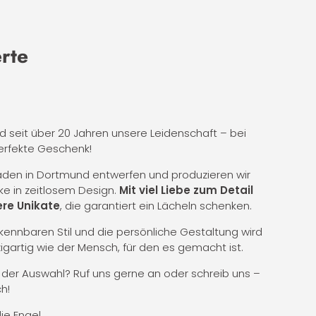
erte
nd seit über 20 Jahren unsere Leidenschaft – bei
erfekte Geschenk!
Laden in Dortmund entwerfen und produzieren wir
ke in zeitlosem Design.
Mit viel Liebe zum Detail
re Unikate
, die garantiert ein Lächeln schenken.
ennbaren Stil und die persönliche Gestaltung wird
zigartig wie der Mensch, für den es gemacht ist.
i der Auswahl? Ruf uns gerne an oder schreib uns –
h!
die Engel