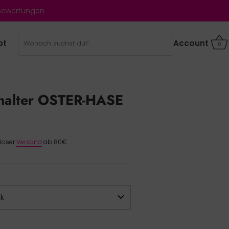
 Bewertungen
bt
Account
0
halter OSTER-HASE
nloser
Versand
ab 80€
tk