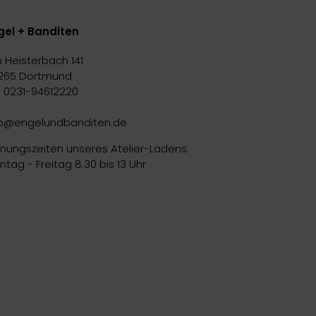
gel + Banditen
 Heisterbach 141
265 Dortmund
l. 0231-94612220
fo@engelundbanditen.de
fnungszeiten unseres Atelier-Ladens:
tag - Freitag 8.30 bis 13 Uhr