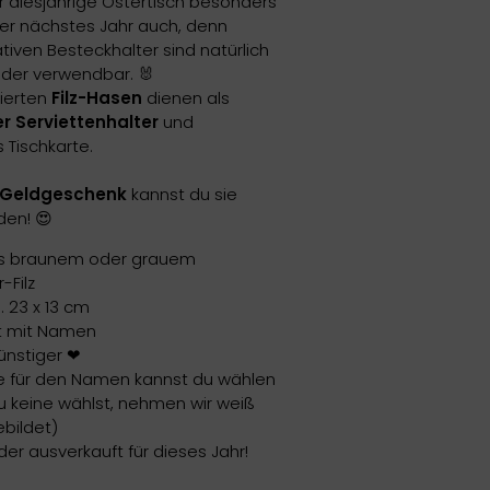
r diesjährige Ostertisch besonders
er nächstes Jahr auch, denn
tiven Besteckhalter sind natürlich
eder verwendbar. 🐰
sierten
Filz-Hasen
dienen als
r Serviettenhalter
und
s Tischkarte.
Geldgeschenk
kannst du sie
en! 😍
s braunem oder grauem
-Filz
 23 x 13 cm
t mit Namen
ünstiger ❤
e für den Namen kannst du wählen
 keine wählst, nehmen wir weiß
bildet)
der ausverkauft für dieses Jahr!