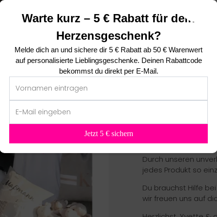
Warte kurz – 5 € Rabatt für dein
Personalisi
Herzensgeschenk?
Melde dich an und sichere dir
5 € Rabatt ab 50 € Warenwert
Geschenke
auf personalisierte Lieblingsgeschenke. Deinen Rabattcode
bekommst du direkt per E-Mail.
für Groß und Klein si
uns findest du das p
In unserem Atelier-
individuelle Geschen
Jetzt 5 € sichern
entstehen besonde
Durch unseren unverk
jedes Produkt so ein
Du brauchst Hilfe be
wir freuen uns auf dic
Herzlichst, Yvette & 