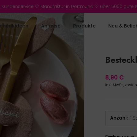
r Kundenservice 🤍 Manufaktur in Dortmund 🤍 über 5000 gute
chenkideen
Anlässe
Produkte
Neu & Belie
Besteck
8,90 €
inkl. MwSt., koste
Anzahl
1 S