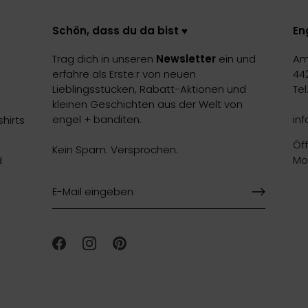
Schön, dass du da bist ♥️
En
Trag dich in unseren
Newsletter
ein und
Am
erfahre als Erste:r von neuen
44
Lieblingsstücken, Rabatt-Aktionen und
Te
kleinen Geschichten aus der Welt von
engel + banditen.
in
hirts
Öf
Kein Spam. Versprochen.
Mon
d