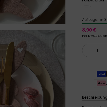
Farbe:
Braun
Braun
Auf Lager, in 
8,90 €
inkl. MwSt., koste
−
Beschreibun