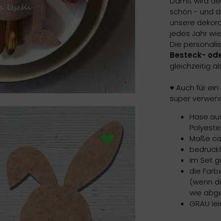
Damit wird de
schön - und d
unsere dekora
jedes Jahr wi
Die personali
Besteck- ode
gleichzeitig al
♥️ Auch für ein
super verwend
Hase au
Polyester
Maße ca.
bedruck
im Set g
die Farb
(wenn du
wie abge
GRAU lei