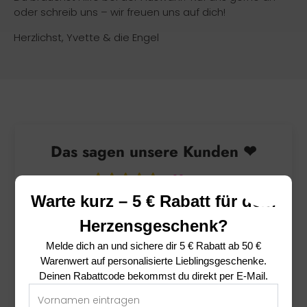
oder schreib uns – wir freuen uns auf dich!
Herzlichst, Yvette & die Engel
Das sagen unsere Kunden ❤
5.00 von 5
basierend auf 2 Bewertungen
Warte kurz – 5 € Rabatt für dein
Herzensgeschenk?
2
0
Melde dich an und sichere dir
5 € Rabatt ab 50 €
0
Warenwert
auf personalisierte Lieblingsgeschenke.
0
Deinen Rabattcode bekommst du direkt per E-Mail.
0