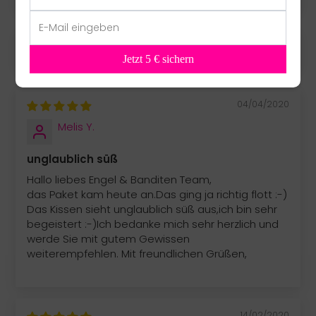
SORT BY
Jetzt 5 € sichern
04/04/2020
Melis Y.
unglaublich süß
Hallo liebes Engel & Banditen Team,
das Paket kam heute an.Das ging ja richtig flott :-)
Das Kissen sieht unglaublich süß aus,ich bin sehr
begeistert :-)Ich bedanke mich sehr herzlich und
werde Sie mit gutem Gewissen
weiterempfehlen. Mit freundlichen Grüßen,
14/02/2020