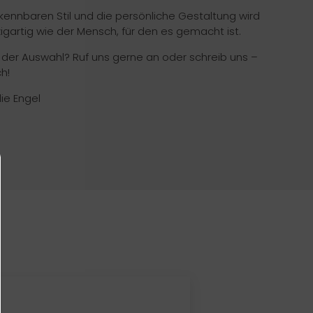
ennbaren Stil und die persönliche Gestaltung wird
zigartig wie der Mensch, für den es gemacht ist.
i der Auswahl? Ruf uns gerne an oder schreib uns –
h!
die Engel