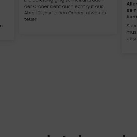
Alle
der Ordner sieht auch echt gut aus!
sein
Aber für „nur“ einen Ordner, etwas zu
kom
m
teuer!
en
Sehr
muss
bes