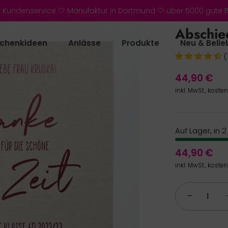
r Kundenservice 🤍 Manufaktur in Dortmund 🤍 über 5000 gute
Abschie
chenkideen
Anlässe
Produkte
Neu & Belie
(
44,90 €
inkl. MwSt., koste
Auf Lager, in 
44,90 €
inkl. MwSt., koste
−