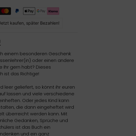
Jetzt kaufen, später Bezahlen!
g
ch einem besonderen Geschenk
assenlehrer(in) oder einen andere
e Ihr gern habt? Dieses
 ist das Richtige!
d leer geliefert, so könnt ihr euren
auf lassen und viele verschiedene
einheften. Oder jedes Kind kann
talten, die dann eingeheftet wird
 überreicht werden kann. Mit
sönliche Gedanken, Sprüche und
chülers ist das Buch ein
ndenken und ein ganz