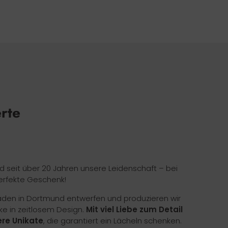
erte
nd seit über 20 Jahren unsere Leidenschaft – bei
erfekte Geschenk!
Laden in Dortmund entwerfen und produzieren wir
ke in zeitlosem Design.
Mit viel Liebe zum Detail
re Unikate
, die garantiert ein Lächeln schenken.