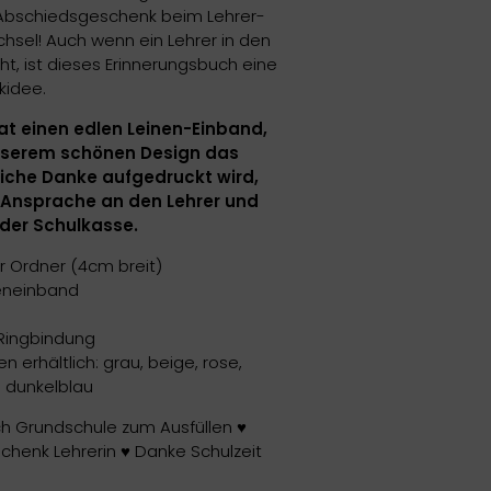
 Abschiedsgeschenk beim Lehrer-
hsel! Auch wenn ein Lehrer in den
t, ist dieses Erinnerungsbuch eine
kidee.
at einen edlen Leinen-Einband,
unserem schönen Design das
iche Danke aufgedruckt wird,
r Ansprache an den Lehrer und
er Schulkasse.
 Ordner (4cm breit)
eneinband
Ringbindung
en erhältlich: grau, beige, rose,
 dunkelblau
h Grundschule zum Ausfüllen
♥
chenk Lehrerin
♥
Danke Schulzeit