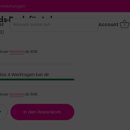
 Bewertungen
ds-Buch für Lehrer
bt
Account
0
3)
nloser
Versand
ab 80€
2 bis 4 Werktagen bei dir
nloser
Versand
ab 80€
+
In den Warenkorb