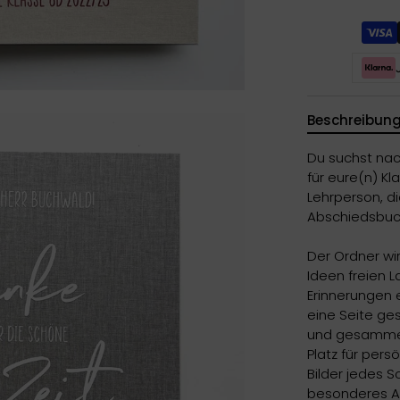
Beschreibun
Du suchst na
für eure(n) Kl
Lehrperson, di
Abschiedsbuch
Der Ordner wir
Ideen freien L
Erinnerungen 
eine Seite ges
und gesammelt
Platz für per
Bilder jedes S
besonderes A