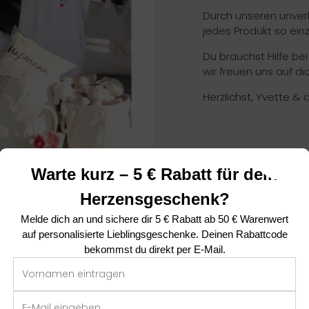
Durch unseren unverk
jedes Produkt so ein
Du brauchst Hilfe be
wir freuen uns auf dic
Herzlichst, Yvette & 
Warte kurz – 5 € Rabatt für dein
Herzensgeschenk?
Melde dich an und sichere dir
5 € Rabatt ab 50 € Warenwert
auf personalisierte Lieblingsgeschenke. Deinen Rabattcode
bekommst du direkt per E-Mail.
Das sagen unsere Kunden ❤