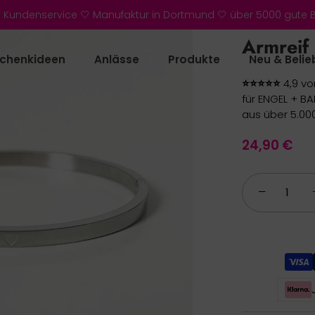
r Kundenservice 🤍 Manufaktur in Dortmund 🤍 über 5000 gute
Armreif 
chenkideen
Anlässe
Produkte
Neu & Belie
⭐⭐⭐⭐⭐
4,9 vo
für ENGEL + B
aus über 5.00
24,90 €
−