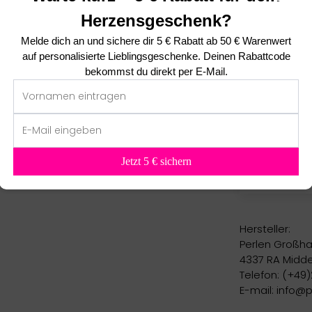
Martin
Herzensgeschenk?
Super Toll! 
Melde dich an und sichere dir
5 € Rabatt ab 50 € Warenwert
auf personalisierte Lieblingsgeschenke. Deinen Rabattcode
bekommst du direkt per E-Mail.
Franz
leichter, Ar
Jetzt 5 € sichern
Hersteller:
Perlen Großha
4337 RA Midde
Telefon: (+49)
E-mail: info@