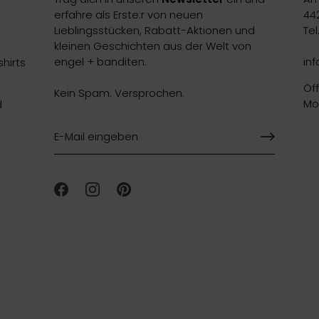
erfahre als Erste:r von neuen
44
Lieblingsstücken, Rabatt-Aktionen und
Te
kleinen Geschichten aus der Welt von
engel + banditen.
in
hirts
Öf
Kein Spam. Versprochen.
Mon
d