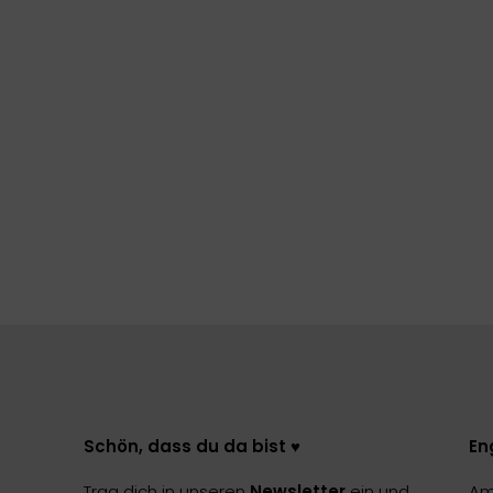
Schön, dass du da bist ♥️
En
Trag dich in unseren
Newsletter
ein und
Am