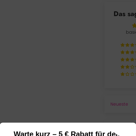
Das sa
basi
SORT BY
Warte kurz – 5 € Rabatt für dein