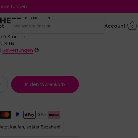
 Bewertungen
HERZ (silber)
bt
Account
0
n 5 Sternen
ANDITEN
0
Bewertungen
😍
+
In den Warenkorb
Jetzt kaufen, später Bezahlen!