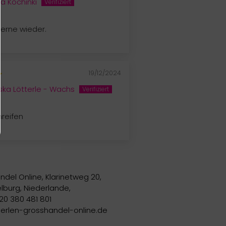
a Kochinki
Gerne wieder.
19/12/2024
iska Lötterle - Wachs
mreifen
ndel Online, Klarinetweg 20,
lburg, Niederlande,
20 380 481 801
perlen-grosshandel-online.de