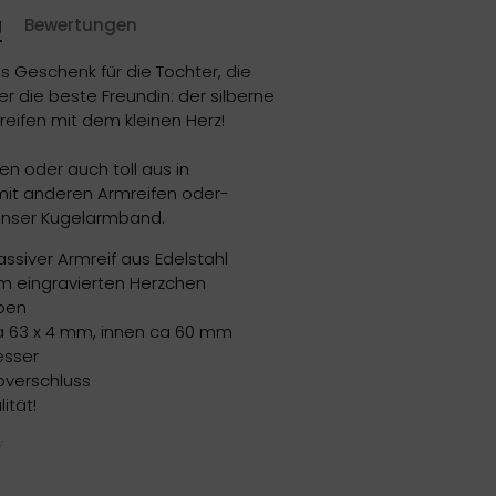
g
Bewertungen
s Geschenk für die Tochter, die
r die beste Freundin: der silberne
reifen mit dem kleinen Herz!
en oder auch toll aus in
it anderen Armreifen oder-
unser Kugelarmband.
assiver Armreif aus Edelstahl
m eingravierten Herzchen
rben
a 63 x 4 mm, innen ca 60 mm
sser
pverschluss
ität!
7