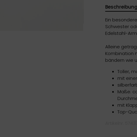
Beschreibun
Ein besondere
Schwester ode
Edelstahl-Arm
Alleine getrag
Kombination m
bändern wie 
Toller, m
mit eine
silberfa
Maße: c
Durchme
mit Klap
Top-Qual
Artikelnr. 5743