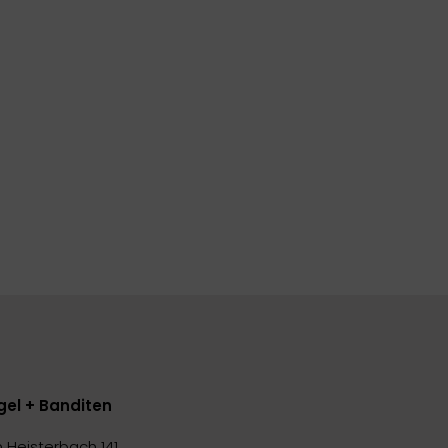
gel + Banditen
 Heisterbach 141