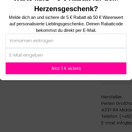
Martin
Herzensgeschenk?
Super Toll! 
Melde dich an und sichere dir
5 € Rabatt ab 50 € Warenwert
auf personalisierte Lieblingsgeschenke. Deinen Rabattcode
bekommst du direkt per E-Mail.
Franz
leichter, Ar
Jetzt 5 € sichern
Hersteller:
Perlen Großha
4337 RA Midde
Telefon: (+49)
E-mail: info@