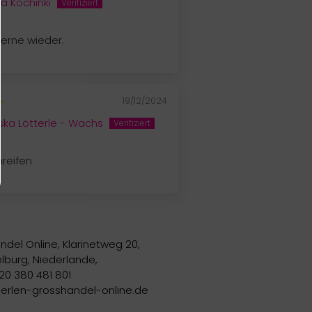
a Kochinki
Gerne wieder.
19/12/2024
iska Lötterle - Wachs
mreifen
ndel Online, Klarinetweg 20,
lburg, Niederlande,
20 380 481 801
perlen-grosshandel-online.de