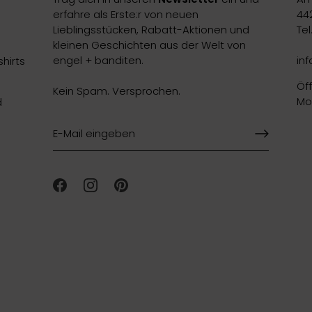
erfahre als Erste:r von neuen
44
Lieblingsstücken, Rabatt-Aktionen und
Te
kleinen Geschichten aus der Welt von
engel + banditen.
in
hirts
Öf
Kein Spam. Versprochen.
Mon
d