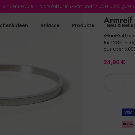
r Kundenservice 🤍 Manufaktur in Dortmund 🤍 über 5000 gute
Armreif 
chenkideen
Anlässe
Produkte
Neu & Belie
⭐⭐⭐⭐⭐
4,9 vo
für ENGEL + B
aus über 5.00
24,90 €
−