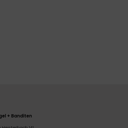
gel + Banditen
 Heisterbach 141