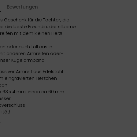
g
Bewertungen
s Geschenk für die Tochter, die
r die beste Freundin: der silberne
reifen mit dem kleinen Herz!
en oder auch toll aus in
it anderen Armreifen oder-
unser Kugelarmband.
assiver Armreif aus Edelstahl
m eingravierten Herzchen
rben
a 63 x 4 mm, innen ca 60 mm
sser
pverschluss
ität!
7