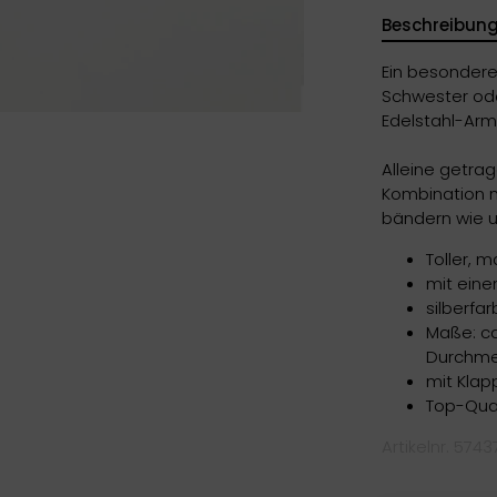
Beschreibun
Ein besondere
Schwester ode
Edelstahl-Arm
Alleine getrag
Kombination m
bändern wie 
Toller, m
mit eine
silberfa
Maße: c
Durchme
mit Klap
Top-Qual
Artikelnr. 5743