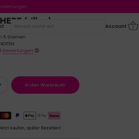
 Bewertungen
HERZ (silber)
bt
Account
0
n 5 Sternen
ANDITEN
0
Bewertungen
😍
+
In den Warenkorb
Jetzt kaufen, später Bezahlen!