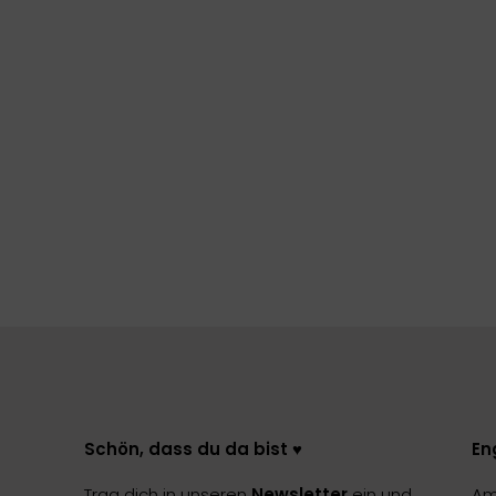
Schön, dass du da bist ♥️
En
Trag dich in unseren
Newsletter
ein und
Am