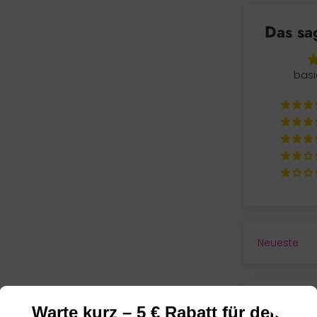
Das sa
basi
SORT BY
Warte kurz – 5 € Rabatt für dein