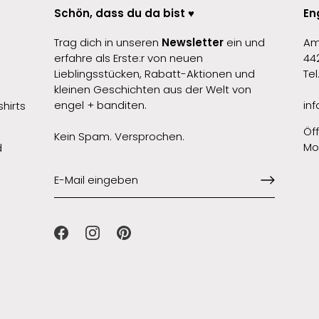
Schön, dass du da bist ♥️
En
Trag dich in unseren
Newsletter
ein und
Am
erfahre als Erste:r von neuen
44
Lieblingsstücken, Rabatt-Aktionen und
Te
kleinen Geschichten aus der Welt von
engel + banditen.
in
hirts
Öf
Kein Spam. Versprochen.
Mon
d