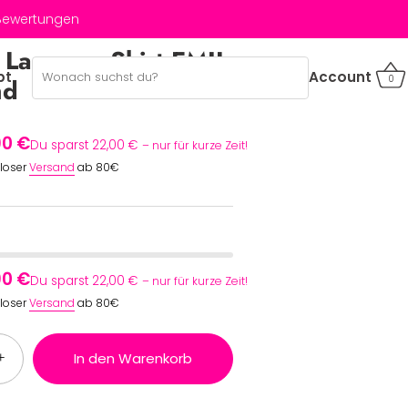
 Bewertungen
♥ Langarm-Shirt EMIL
bt
Account
0
nd
90 €
Du sparst 22,00 €
– nur für kurze Zeit!
nloser
Versand
ab 80€
90 €
Du sparst 22,00 €
– nur für kurze Zeit!
nloser
Versand
ab 80€
+
In den Warenkorb