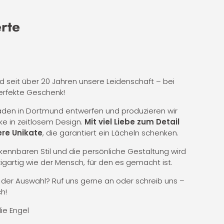
erte
nd seit über 20 Jahren unsere Leidenschaft – bei
erfekte Geschenk!
Laden in Dortmund entwerfen und produzieren wir
ke in zeitlosem Design.
Mit viel Liebe zum Detail
re Unikate
, die garantiert ein Lächeln schenken.
ennbaren Stil und die persönliche Gestaltung wird
zigartig wie der Mensch, für den es gemacht ist.
i der Auswahl? Ruf uns gerne an oder schreib uns –
h!
die Engel