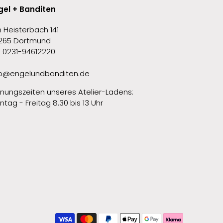
gel + Banditen
 Heisterbach 141
265 Dortmund
l. 0231-94612220
fo@engelundbanditen.de
fnungszeiten unseres Atelier-Ladens:
tag - Freitag 8.30 bis 13 Uhr