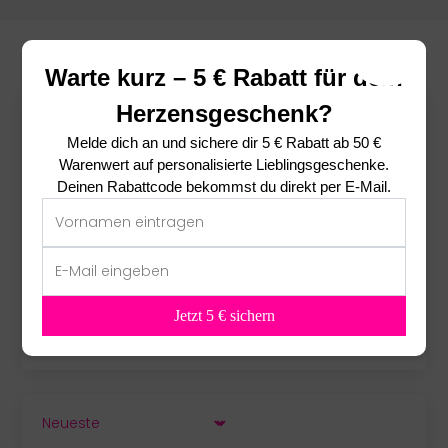
Warte kurz – 5 € Rabatt für dein
Herzensgeschenk?
Das sagen unsere Kunden ❤
Melde dich an und sichere dir
5 € Rabatt ab 50 €
5.00 von 5
Warenwert
auf personalisierte Lieblingsgeschenke.
basierend auf 1 Bewertung
Deinen Rabattcode bekommst du direkt per E-Mail.
1
0
0
0
Jetzt 5 € sichern
0
SORT BY