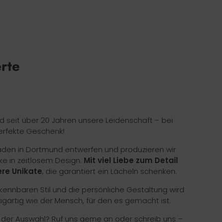
erte
nd seit über 20 Jahren unsere Leidenschaft – bei
erfekte Geschenk!
Laden in Dortmund entwerfen und produzieren wir
ke in zeitlosem Design.
Mit viel Liebe zum Detail
re Unikate
, die garantiert ein Lächeln schenken.
ennbaren Stil und die persönliche Gestaltung wird
zigartig wie der Mensch, für den es gemacht ist.
i der Auswahl? Ruf uns gerne an oder schreib uns –