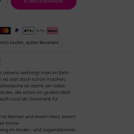
+
In den Warenkorb
Jetzt kaufen, später Bezahlen!
g
es Lebens verbringt man im Bett-
n es sich doch schön machen,
ettwäsche ist damit ein tolles
Kinder, die schon im großen Bett
auch cool als Geschenk für
t mit Namen und einem Herz, einem
ner Krone-
ckfang im Kinder- und Jugendzimmer.