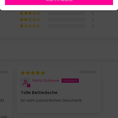
2
0
0
0
0
/2024
11/08/2022
Petra Schewe
Tolle Bettwäsche
ckt
Ein sehr persönliches Geschenk.
üge.