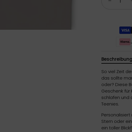
−
Beschreibun
So viel Zeit d
das sollte ma
oder? Diese B
Geschenk für 
schlafen und 
Teenies.
Personalisier
Stern oder ei
ein toller Bli