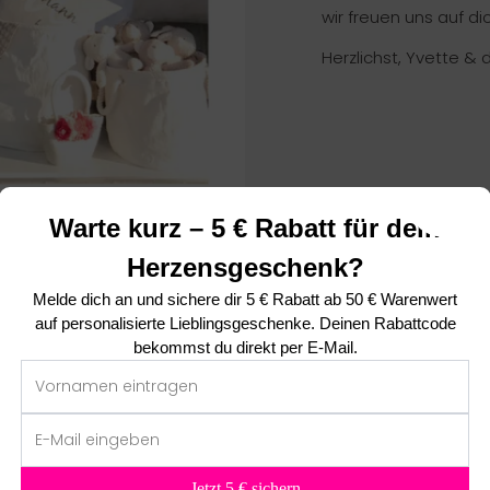
wir freuen uns auf dic
Herzlichst, Yvette & 
Warte kurz – 5 € Rabatt für dein
Herzensgeschenk?
Melde dich an und sichere dir
5 € Rabatt ab 50 € Warenwert
auf personalisierte Lieblingsgeschenke. Deinen Rabattcode
bekommst du direkt per E-Mail.
Das sagen unsere Kunden ❤
5.00 von 5
basierend auf 2 Bewertungen
Jetzt 5 € sichern