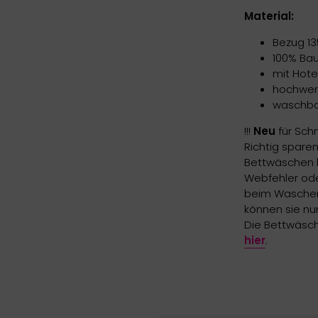
Material:
Bezug 13
100% Ba
mit Hote
hochwer
waschbar
!!!
Neu
für Sch
Richtig sparen
Bettwäschen h
Webfehler oder
beim Waschen 
können sie nur
Die Bettwäsche
hier
.