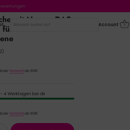
 Bewertungen
che mit Namen DAS
bt
Account
0
 für Kinder &
sene
2)
nloser
Versand
ab 80€
2 - 4 Werktagen bei dir
nloser
Versand
ab 80€