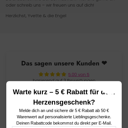
oder schreib uns – wir freuen uns auf dich!
Herzlichst, Yvette & die Engel
Das sagen unsere Kunden ❤
5.00 von 5
basierend auf 3 Bewertungen
Warte kurz – 5 € Rabatt für dein
3
0
Herzensgeschenk?
0
Melde dich an und sichere dir
5 € Rabatt ab 50 €
0
Warenwert
auf personalisierte Lieblingsgeschenke.
0
Deinen Rabattcode bekommst du direkt per E-Mail.