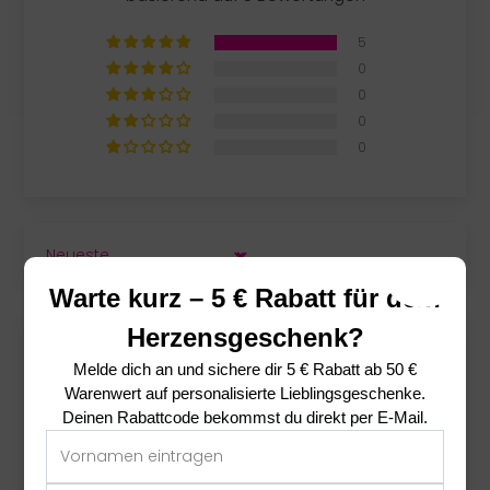
5
0
0
0
0
SORT BY
Warte kurz – 5 € Rabatt für dein
Herzensgeschenk?
07/06/2025
Melde dich an und sichere dir
5 € Rabatt ab 50 €
Gabriele Seegers
Warenwert
auf personalisierte Lieblingsgeschenke.
Deinen Rabattcode bekommst du direkt per E-Mail.
Geschenk zur Silberhochzeit
Schöne Idee. Schnelle Lieferung und guter Service.
Viele Grüße aus Münster