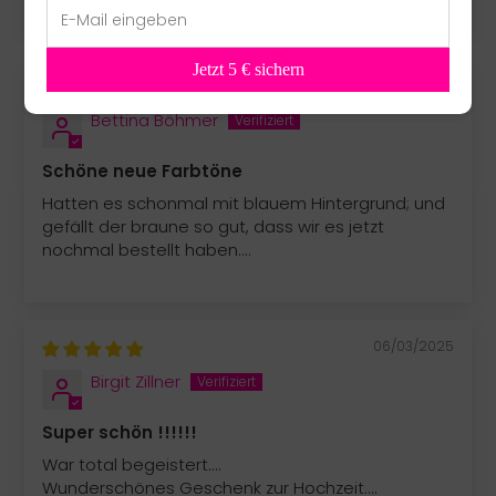
Jetzt 5 € sichern
06/04/2025
Bettina Böhmer
Schöne neue Farbtöne
Hatten es schonmal mit blauem Hintergrund; und
gefällt der braune so gut, dass wir es jetzt
nochmal bestellt haben....
06/03/2025
Birgit Zillner
Super schön !!!!!!
War total begeistert....
Wunderschönes Geschenk zur Hochzeit....