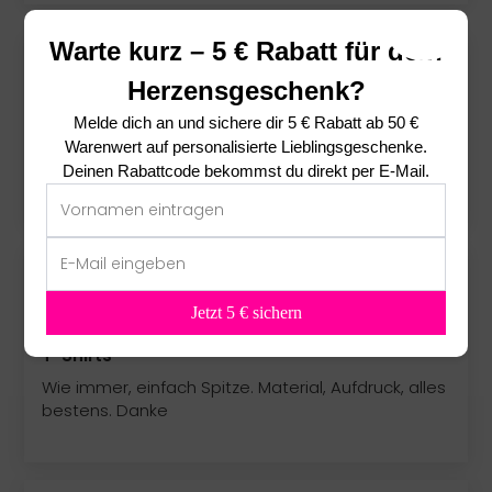
Warte kurz – 5 € Rabatt für dein
09/05/2025
Herzensgeschenk?
Jana Doberstein
Melde dich an und sichere dir
5 € Rabatt ab 50 €
Schulanfang
Warenwert
auf personalisierte Lieblingsgeschenke.
Deinen Rabattcode bekommst du direkt per E-Mail.
Super schönes Shirt geworden.
31/07/2024
Katrin Döhn
Jetzt 5 € sichern
T-Shirts
Wie immer, einfach Spitze. Material, Aufdruck, alles
bestens. Danke