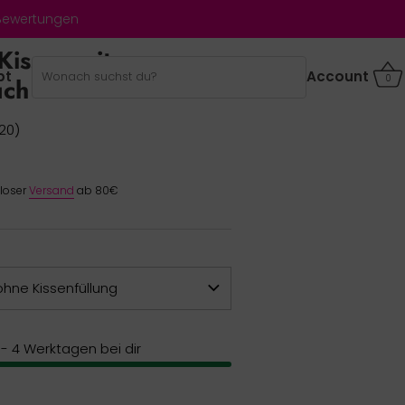
 Bewertungen
issen mit
bt
Account
0
uch
20)
nloser
Versand
ab 80€
ohne Kissenfüllung
2 - 4 Werktagen bei dir