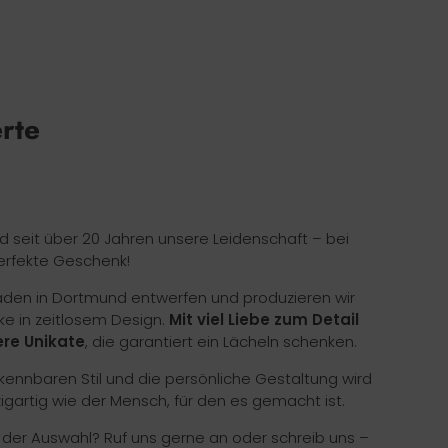
erte
nd seit über 20 Jahren unsere Leidenschaft – bei
erfekte Geschenk!
Laden in Dortmund entwerfen und produzieren wir
ke in zeitlosem Design.
Mit viel Liebe zum Detail
re Unikate
, die garantiert ein Lächeln schenken.
ennbaren Stil und die persönliche Gestaltung wird
zigartig wie der Mensch, für den es gemacht ist.
i der Auswahl? Ruf uns gerne an oder schreib uns –