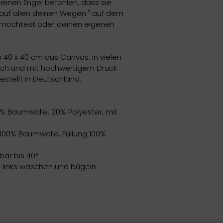
seinen Engel befohlen, dass sie
auf allen deinen Wegen." auf dem
 möchtest oder deinen eigenen
40 x 40 cm aus Canvas, in vielen
lich und mit hochwertigem Druck
estellt in Deutschland.
0% Baumwolle, 20% Polyester, mit
 100% Baumwolle, Füllung 100%
ar bis 40°
n links waschen und bügeln