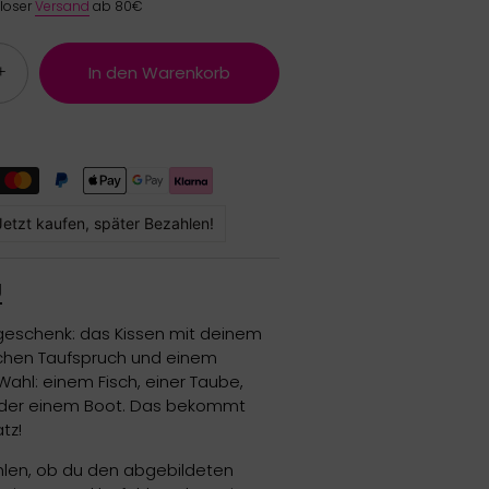
nloser
Versand
ab 80€
+
In den Warenkorb
Jetzt kaufen, später Bezahlen!
g
ufgeschenk: das Kissen mit deinem
chen Taufspruch und einem
ahl: einem Fisch, einer Taube,
 oder einem Boot. Das bekommt
tz!
len, ob du den abgebildeten