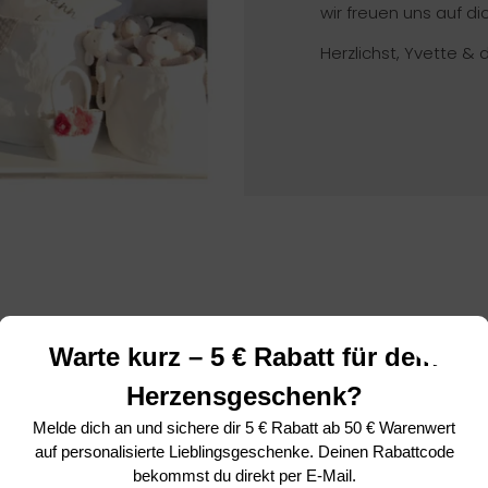
wir freuen uns auf dic
Herzlichst, Yvette & 
Warte kurz – 5 € Rabatt für dein
Das sagen unsere Kunden ❤
Herzensgeschenk?
4.95 von 5
Melde dich an und sichere dir
5 € Rabatt ab 50 € Warenwert
basierend auf 20 Bewertungen
auf personalisierte Lieblingsgeschenke. Deinen Rabattcode
bekommst du direkt per E-Mail.
19