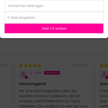
1
0
0
0
Jetzt 5 € sichern
/2026
07/05/2026
S. Götz
Hervorragend
Dan
e
Wir sind sehr begeistert über die
Dank
wunderschönen Taufkissen, die wir
berü
unseren drei Enkelkindern zur Taufe
Das 
schenken. Die Qualität ist sehr gut und
sieh