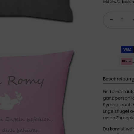
inkl. MwSt., koste
−
Beschreibun
Ein tolles Ta
ganz persönli
Symbol nach W
Engelsflügel
einen Ehrenpla
Du kannst wäh