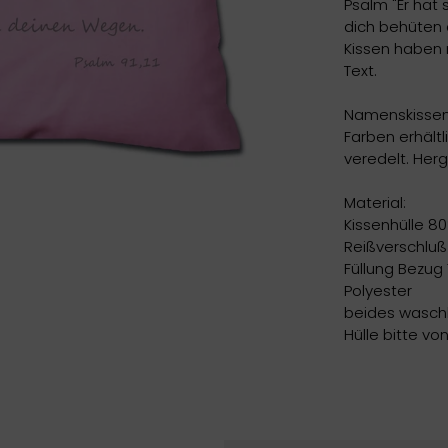
Psalm "Er hat 
dich behüten 
Kissen haben
Text.
Namenskissen 
Farben erhält
veredelt. Herg
Material:
Kissenhülle 8
Reißverschluß
Füllung Bezug
Polyester
beides waschb
Hülle bitte vo