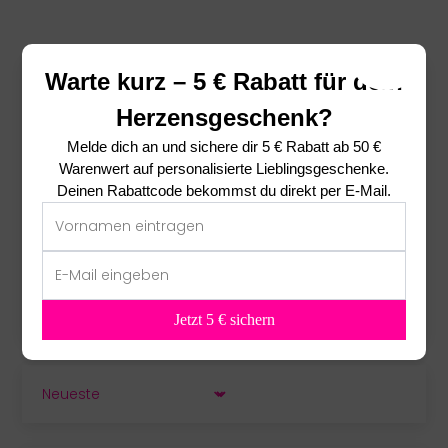
Warte kurz – 5 € Rabatt für dein
Das sagen unsere Kunden ❤
Herzensgeschenk?
5.00 von 5
Melde dich an und sichere dir
5 € Rabatt ab 50 €
basierend auf 1 Bewertung
Warenwert
auf personalisierte Lieblingsgeschenke.
Deinen Rabattcode bekommst du direkt per E-Mail.
1
0
0
0
0
Jetzt 5 € sichern
SORT BY