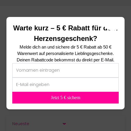
Warte kurz – 5 € Rabatt für dein
Das sagen unsere Kunden ❤
Herzensgeschenk?
Melde dich an und sichere dir
5 € Rabatt ab 50 €
5.00 von 5
Warenwert
auf personalisierte Lieblingsgeschenke.
basierend auf 1 Bewertung
Deinen Rabattcode bekommst du direkt per E-Mail.
1
0
0
0
0
Jetzt 5 € sichern
SORT BY