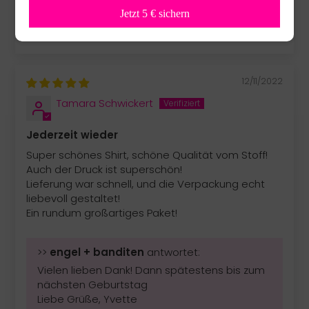
einem „Engel“ des Unternehmens gehabt. Gerne
Jetzt 5 € sichern
wieder!
12/11/2022
Tamara Schwickert
Jederzeit wieder
Super schönes Shirt, schöne Qualität vom Stoff!
Auch der Druck ist superschön!
Lieferung war schnell, und die Verpackung echt
liebevoll gestaltet!
Ein rundum großartiges Paket!
>>
engel + banditen
antwortet:
Vielen lieben Dank! Dann spätestens bis zum
nächsten Geburtstag
Liebe Grüße, Yvette