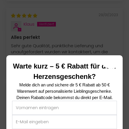
29/01/2023
Klaus
Alles perfekt
Sehr gute Qualität, pünktliche Lieferung und
unaufgefordert wurden wir kontaktiert, um die
Größe zu besprechen. Das war wirklich gut, weil wir
eine falsche Größe bestellt hatten.
Warte kurz – 5 € Rabatt für dein
Herzensgeschenk?
Melde dich an und sichere dir
5 € Rabatt ab 50 €
13/01/2023
Warenwert
auf personalisierte Lieblingsgeschenke.
Deinen Rabattcode bekommst du direkt per E-Mail.
Sandra F
Begeisterung pur
So ein schönes Shirt und sehr schnelle Lieferung.
Wir sind begeistert. Zudem auch tollen Kontakt mit