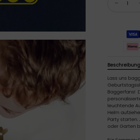
−
Beschreibun
Lass uns bagg
Geburtstagssh
Baggerfans! 
personalisierte
leuchtende Au
Helm aufziehe
Party starten
oder Garten b
Für Sommer-G