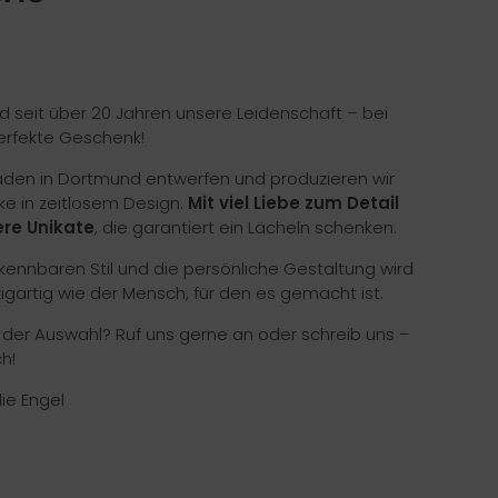
nd seit über 20 Jahren unsere Leidenschaft – bei
erfekte Geschenk!
Laden in Dortmund entwerfen und produzieren wir
ke in zeitlosem Design.
Mit viel Liebe zum Detail
re Unikate
, die garantiert ein Lächeln schenken.
ennbaren Stil und die persönliche Gestaltung wird
zigartig wie der Mensch, für den es gemacht ist.
i der Auswahl? Ruf uns gerne an oder schreib uns –
h!
die Engel