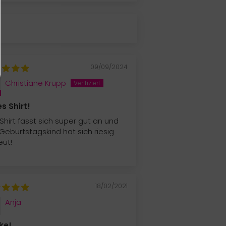
09/09/2024
Christiane Krupp
es Shirt!
Shirt fasst sich super gut an und
Geburtstagskind hat sich riesig
eut!
18/02/2021
Anja
ke!