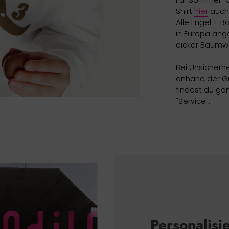
Shirt
hier
auch 
Alle Engel + B
in Europa ange
dicker Baumwo
Bei Unsicherh
anhand der Gr
findest du gan
"Service".
Personalisi