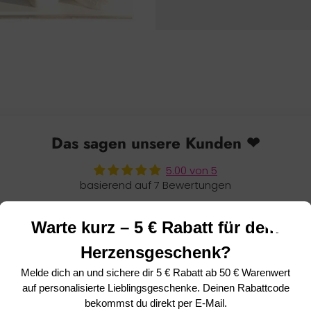
Das sagen unsere Kunden ❤
5.00 von 5
basierend auf 7 Bewertungen
7
Warte kurz – 5 € Rabatt für dein
0
0
Herzensgeschenk?
0
Melde dich an und sichere dir
5 € Rabatt ab 50 € Warenwert
0
auf personalisierte Lieblingsgeschenke. Deinen Rabattcode
bekommst du direkt per E-Mail.