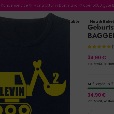
r Kundenservice 🤍 Manufaktur in Dortmund 🤍 über 5000 gute
chenkideen
Anlässe
Produkte
Neu & Belie
Geburts
BAGGER
(
34,90 €
inkl. MwSt., koste
Auf Lager, in 
34,90 €
inkl. MwSt., koste