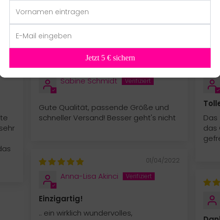
Jetzt 5 € sichern
/2025
30/09/2024
Sabine Schmidt
Toll
Gute Qualität, passende Größe und
kte
schneller Versand! Besser geht's nicht
Das 
sehr
das 
gefr
das
01/04/2022
Anna-Lisa Akinci
Einzigartig!
.. ein wirklich wundervolles,
Dan