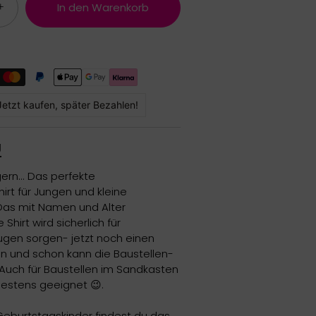
+
In den Warenkorb
Jetzt kaufen, später Bezahlen!
g
ern... Das perfekte
irt für Jungen und kleine
Das mit Namen und Alter
 Shirt wird sicherlich für
gen sorgen- jetzt noch einen
n und schon kann die Baustellen-
. Auch für Baustellen im Sandkasten
estens geeignet 😉.
eburtstagskinder findest du das