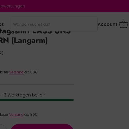
 Bewertungen
bt
Account
0
tagsshirt LASS UNS
N (Langarm)
7)
nloser
Versand
ab 80€
2 - 3 Werktagen bei dir
nloser
Versand
ab 80€